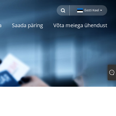
Eesti Keel
a
Saada päring
Võta meiega ühendust