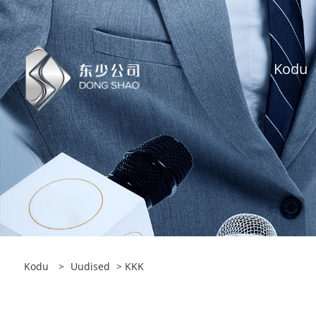
Kodu
Kodu
>
Uudised
> KKK