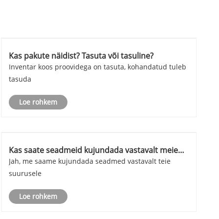
Kas pakute näidist? Tasuta või tasuline?
Inventar koos proovidega on tasuta, kohandatud tuleb
tasuda
Loe rohkem
Kas saate seadmeid kujundada vastavalt meie
suurusele?
Jah, me saame kujundada seadmed vastavalt teie
suurusele
Loe rohkem