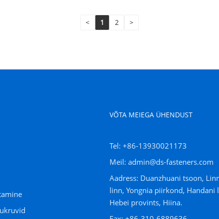
<
1
2
>
VÕTA MEIEGA ÜHENDUST
Tel: +86-13930021173
Meil: admin@ds-fasteners.com
Aadress: Duanzhuani tsoon, Li
linn, Yongnia piirkond, Handani l
tamine
Hebei provints, Hiina.
dukruvid
Fax: +86-310-6889636