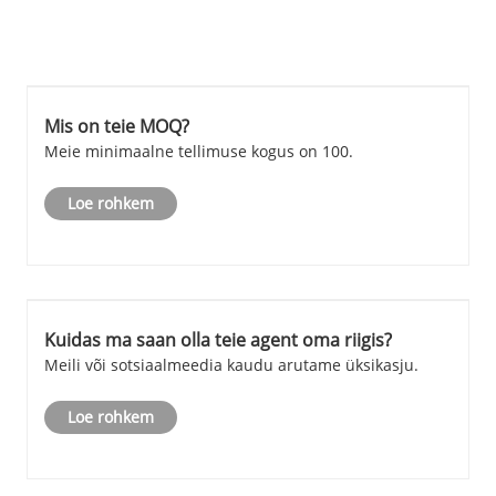
Mis on teie MOQ?
Meie minimaalne tellimuse kogus on 100.
Loe rohkem
Kuidas ma saan olla teie agent oma riigis?
Meili või sotsiaalmeedia kaudu arutame üksikasju.
Loe rohkem