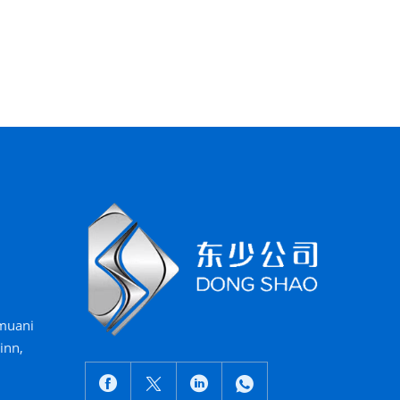
nmuani
inn,