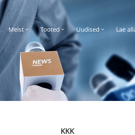
Meist
Tooted
Uudised
Lae all
KKK