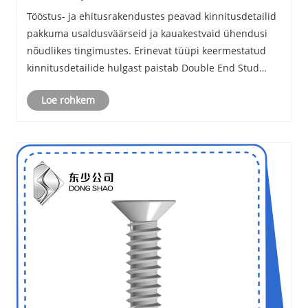
tööstuslike rakenduste jaoks oluline kinnitus?
Tööstus- ja ehitusrakendustes peavad kinnitusdetailid
pakkuma usaldusväärseid ja kauakestvaid ühendusi
nõudlikes tingimustes. Erinevat tüüpi keermestatud
kinnitusdetailide hulgast paistab Double End Stud
silma oma mitmekülgsuse ja tugevuse poolest.
Loe rohkem
Mõlemas otsas keermestatud kinnitus on mõeldud
rake......