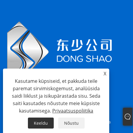
X
Kasutame küpsiseid, et pakkuda teile
paremat sirvimiskogemust, analüüsida
saidi liiklust ja isikupärastada sisu. Seda
saiti kasutades nõustute meie küpsiste
kasutamisega.
Privaatsuspoliitika
Links
Sitemap
RSS
XML
Privaatsuspoliitika
Keeldu
Nõustu