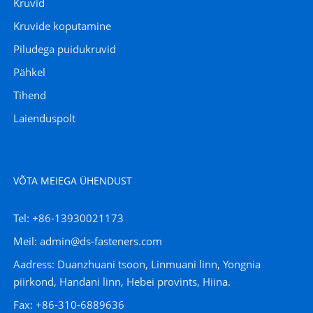
Kruvid
Kruvide koputamine
Piludega puidukruvid
Pähkel
Tihend
Laienduspolt
VÕTA MEIEGA ÜHENDUST
Tel: +86-13930021173
Meil: admin@ds-fasteners.com
Aadress: Duanzhuani tsoon, Linmuani linn, Yongnia
piirkond, Handani linn, Hebei provints, Hiina.
Fax: +86-310-6889636