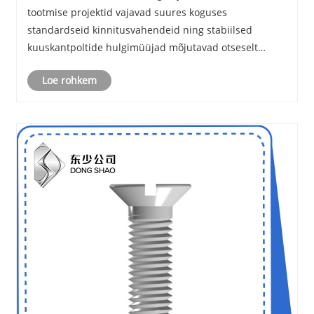
tootmise projektid vajavad suures koguses
standardseid kinnitusvahendeid ning stabiilsed
kuuskantpoltide hulgimüüjad mõjutavad otseselt
projekti edenemist ja ohutust. DONGSHAO (Hebei
Loe rohkem
Dongshao Fastener Manufacturing Co., Ltd.) on
aastakümnete pikkuse to......