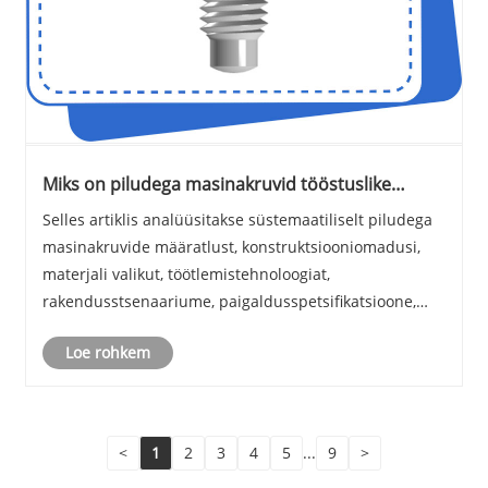
Miks on piludega masinakruvid tööstuslike
montaažiprojektide jaoks hädavajalikud?
Selles artiklis analüüsitakse süstemaatiliselt piludega
masinakruvide määratlust, konstruktsiooniomadusi,
materjali valikut, töötlemistehnoloogiat,
rakendusstsenaariume, paigaldusspetsifikatsioone,
kvaliteedikontrolli ja tarnija valikut. See keskendub
Loe rohkem
ebastabiilse kinnituse, raske paigalduse ja lühi......
<
1
2
3
4
5
...
9
>