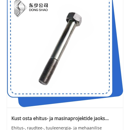
Kust osta ehitus- ja masinaprojektide jaoks
usaldusväärset kuuskantpolti hulgi?
Ehitus-, raudtee-, tuuleenergia- ja mehaanilise