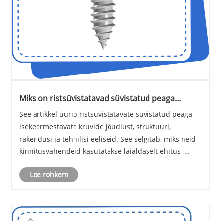
Miks on ristsüvistatavad süvistatud peaga
isekeermestavad kruvid kaasaegsetes
See artikkel uurib ristsüvistatavate süvistatud peaga
kinnitussüsteemides eelistatud valik
isekeermestavate kruvide jõudlust, struktuuri,
rakendusi ja tehnilisi eeliseid. See selgitab, miks neid
kinnitusvahendeid kasutatakse laialdaselt ehitus-,
auto-, elektroonika- ja masinatööstuses. See juhend
Loe rohkem
DONGSHAO tootmistavadest ja tehnilistes......