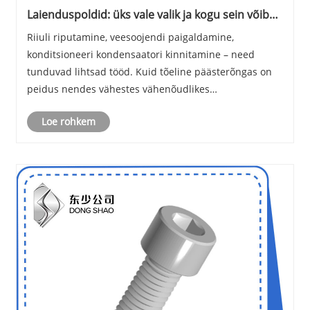
Laienduspoldid: üks vale valik ja kogu sein võib
olla täielik kaotsiminek
Riiuli riputamine, veesoojendi paigaldamine,
konditsioneeri kondensaatori kinnitamine – need
tunduvad lihtsad tööd. Kuid tõeline päästerõngas on
peidus nendes vähestes vähenõudlikes
laienduspoltides. Valige õigesti ja need püsivad
Loe rohkem
kümme aastat. Kui valite vale, kuulete ühel õhtul nüri
krahhi, kui te......