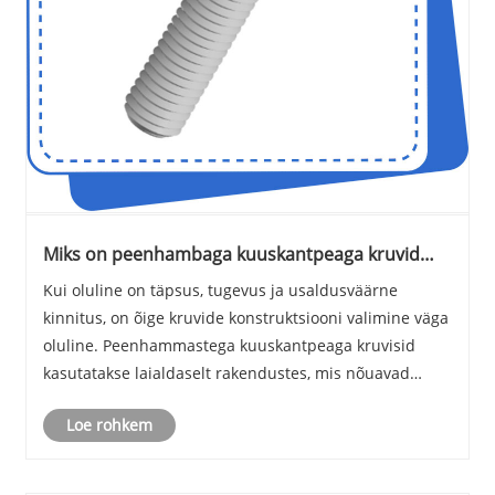
Miks on peenhambaga kuuskantpeaga kruvid
täppiskinnitusrakenduste eelistatud valikuks
Kui oluline on täpsus, tugevus ja usaldusväärne
kinnitus, on õige kruvide konstruktsiooni valimine väga
oluline. Peenhammastega kuuskantpeaga kruvisid
kasutatakse laialdaselt rakendustes, mis nõuavad
täpset positsioneerimist, tugevat kinnitusjõudu ja
Loe rohkem
paremat vastupidavust lõdvenemisele.
Professionaa......