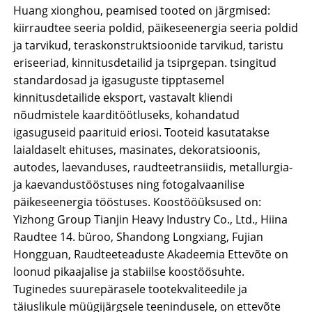
Huang xionghou, peamised tooted on järgmised:
kiirraudtee seeria poldid, päikeseenergia seeria poldid
ja tarvikud, teraskonstruktsioonide tarvikud, taristu
eriseeriad, kinnitusdetailid ja tsiprgepan. tsingitud
standardosad ja igasuguste tipptasemel
kinnitusdetailide eksport, vastavalt kliendi
nõudmistele kaarditöötluseks, kohandatud
igasuguseid paarituid eriosi. Tooteid kasutatakse
laialdaselt ehituses, masinates, dekoratsioonis,
autodes, laevanduses, raudteetransiidis, metallurgia-
ja kaevandustööstuses ning fotogalvaanilise
päikeseenergia tööstuses. Koostööüksused on:
Yizhong Group Tianjin Heavy Industry Co., Ltd., Hiina
Raudtee 14. büroo, Shandong Longxiang, Fujian
Hongguan, Raudteeteaduste Akadeemia Ettevõte on
loonud pikaajalise ja stabiilse koostöösuhte.
Tuginedes suurepärasele tootekvaliteedile ja
täiuslikule müügijärgsele teenindusele, on ettevõte