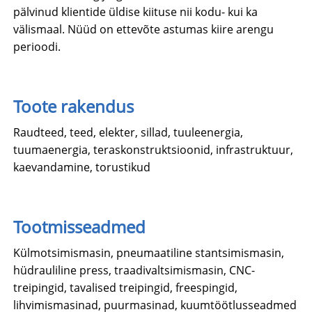
pälvinud klientide üldise kiituse nii kodu- kui ka
välismaal. Nüüd on ettevõte astumas kiire arengu
perioodi.
Toote rakendus
Raudteed, teed, elekter, sillad, tuuleenergia,
tuumaenergia, teraskonstruktsioonid, infrastruktuur,
kaevandamine, torustikud
Tootmisseadmed
Külmotsimismasin, pneumaatiline stantsimismasin,
hüdrauliline press, traadivaltsimismasin, CNC-
treipingid, tavalised treipingid, freespingid,
lihvimismasinad, puurmasinad, kuumtöötlusseadmed