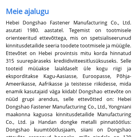
Meie ajalugu
Hebei Dongshao Fastener Manufacturing Co., Ltd.
asutati 1980. aastatel. Tegemist on tootmisele
orienteeritud ettevõttega, mis on spetsialiseerunud
kinnitusdetailide seeria toodete tootmisele ja müügile.
Ettevõtet on Hebei provintsis mitu korda hinnatud
315 suurepäraseks krediidiviiteesitlusüksuseks. Selle
tooteid müüakse laialdaselt üle kogu riigi ja
eksporditakse Kagu-Aasiasse, Euroopasse, Põhja-
Ameerikasse, Aafrikasse ja teistesse riikidesse, mida
enamik kasutajaid väga kiidab! Dongshao ettevõte on
nüüd grupi arendus, selle ettevõtted on: Hebei
Dongshao Fastener Manufacturing Co., Ltd., Yongniani
maakonna kaguosa kinnitusdetailide Manufacturing
Co., Ltd. ja Handan dongke metalli pinnatöötlus:
Dongshao kuumtöötlusjaam, siiani on Dongshao