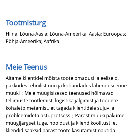
Tootmisturg
Hiina; Lõuna-Aasia; Lõuna-Ameerika; Aasia; Euroopas;
Põhja-Ameerika; Aafrika
Meie Teenus
Aitame klientidel mõista toote omadusi ja eeliseid,
pakkudes tehnilist nõu ja kohandades lahendusi enne
müüki；Meie müügisisesed teenused hõlmavad
tellimuste töötlemist, logistika jälgimist ja toodete
kohaletoimetamist, et tagada klientidele sujuv ja
probleemideta ostuprotsess；Pärast müüki pakume
müügijärgset tuge, hooldust ja kliendikoolitust, et
kliendid saaksid pärast toote kasutamist nautida