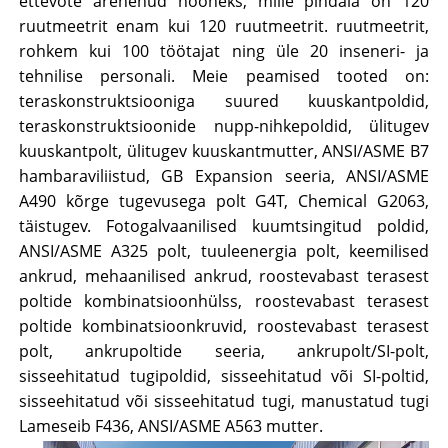
ettevõte arenenud hooneks, mille pindala on 120
ruutmeetrit enam kui 120 ruutmeetrit. ruutmeetrit,
rohkem kui 100 töötajat ning üle 20 inseneri- ja
tehnilise personali. Meie peamised tooted on:
teraskonstruktsiooniga suured kuuskantpoldid,
teraskonstruktsioonide nupp-nihkepoldid, ülitugev
kuuskantpolt, ülitugev kuuskantmutter, ANSI/ASME B7
hambaraviliistud, GB Expansion seeria, ANSI/ASME
A490 kõrge tugevusega polt G4T, Chemical G2063,
täistugev. Fotogalvaanilised kuumtsingitud poldid,
ANSI/ASME A325 polt, tuuleenergia polt, keemilised
ankrud, mehaanilised ankrud, roostevabast terasest
poltide kombinatsioonhülss, roostevabast terasest
poltide kombinatsioonkruvid, roostevabast terasest
polt, ankrupoltide seeria, ankrupolt/SI-polt,
sisseehitatud tugipoldid, sisseehitatud või SI-poltid,
sisseehitatud või sisseehitatud tugi, manustatud tugi
Lameseib F436, ANSI/ASME A563 mutter.